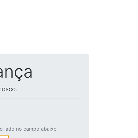
ança
nosco.
ao lado no campo abaixo