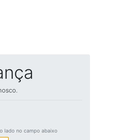
ança
nosco.
ao lado no campo abaixo