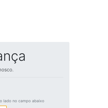
ança
nosco.
ao lado no campo abaixo