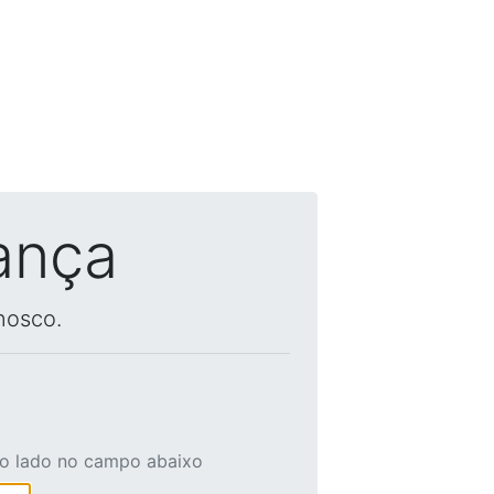
ança
nosco.
ao lado no campo abaixo