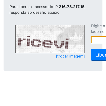
Para liberar o acesso
do IP
216.73.217.15
,
responda ao desafio abaixo.
Digite 
lado no
[trocar imagem]