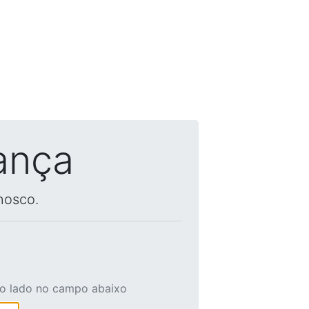
ança
nosco.
ao lado no campo abaixo