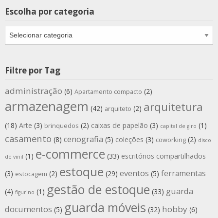
Escolha por categoria
Escolha
por
categoria
Filtre por Tag
administração
(6)
(2)
Apartamento compacto
armazenagem
arquitetura
(42)
(2)
arquiteto
(18)
Arte
(3)
(2)
caixas de papelão
(3)
(1)
brinquedos
capital de giro
casamento
cenografia
(8)
(5)
coleções
(3)
(2)
coworking
disco
e-commerce
(1)
(33)
escritórios compartilhados
de vinil
estoque
eventos
ferramentas
(3)
(2)
(29)
(5)
estocagem
gestão de estoque
guarda
(4)
(1)
(33)
figurino
guarda móveis
hobby
documentos
(5)
(32)
(6)