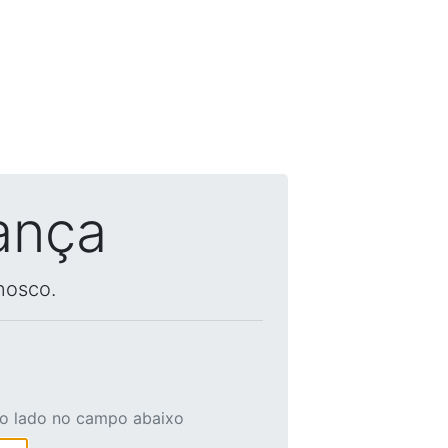
ança
nosco.
ao lado no campo abaixo