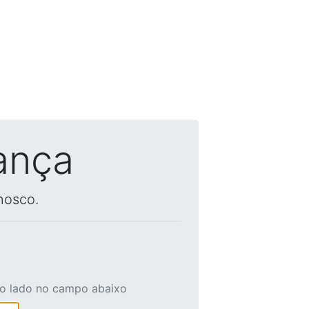
ança
nosco.
ao lado no campo abaixo