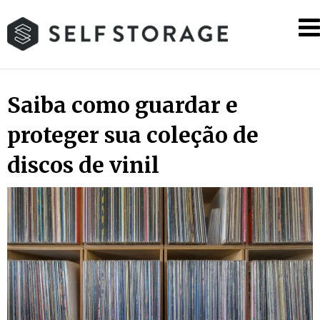
Skip
SS
to
content
Self
Storage
Saiba como guardar e
proteger sua coleção de
discos de vinil