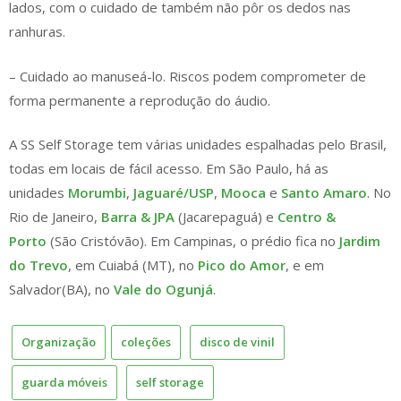
lados, com o cuidado de também não pôr os dedos nas
ranhuras.
– Cuidado ao manuseá-lo. Riscos podem comprometer de
forma permanente a reprodução do áudio.
A SS Self Storage tem várias unidades espalhadas pelo Brasil,
todas em locais de fácil acesso. Em São Paulo, há as
unidades
Morumbi
,
Jaguaré/USP
,
Mooca
e
Santo Amaro
. No
Rio de Janeiro,
Barra & JPA
(Jacarepaguá) e
Centro &
Porto
(São Cristóvão). Em Campinas, o prédio fica no
Jardim
do Trevo
, em Cuiabá (MT), no
Pico do Amor
, e em
Salvador(BA), no
Vale do Ogunjá
.
Organização
coleções
disco de vinil
guarda móveis
self storage