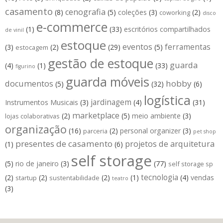
casamento
cenografia
(8)
(5)
coleções
(3)
(2)
coworking
disco
e-commerce
(1)
(33)
escritórios compartilhados
de vinil
estoque
eventos
ferramentas
(3)
(2)
(29)
(5)
estocagem
gestão de estoque
guarda
(4)
(1)
(33)
figurino
guarda móveis
hobby
documentos
(5)
(32)
(6)
logística
jardinagem
Instrumentos Musicais
(3)
(4)
(31)
marketplace
(2)
(5)
meio ambiente
(3)
lojas colaborativas
organização
(16)
(2)
personal organizer
(3)
parceria
pet shop
presentes de casamento
projetos de arquitetura
(1)
(6)
self storage
(5)
rio de janeiro
(3)
(77)
self storage sp
tecnologia
(2)
(2)
(2)
(1)
(4)
vendas
startup
sustentabilidade
teatro
(3)