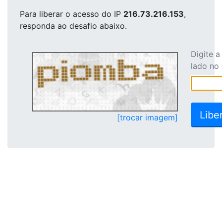
Para liberar o acesso
do IP
216.73.216.153
,
responda ao desafio abaixo.
Digite 
lado no
[trocar imagem]