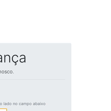
ança
nosco.
ao lado no campo abaixo